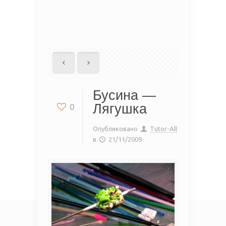
Бусина —
Лягушка
0
Опубликовано
Tutor-All
в
21/11/2009