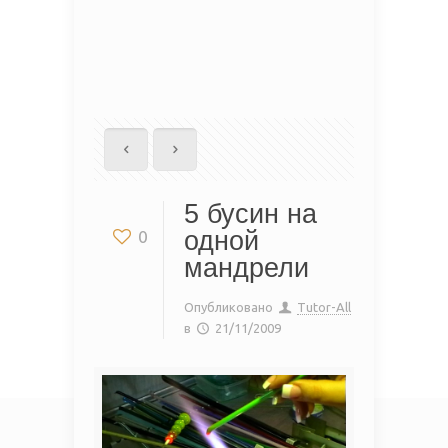
5 бусин на
одной
0
мандрели
Опубликовано
Tutor-All
в
21/11/2009