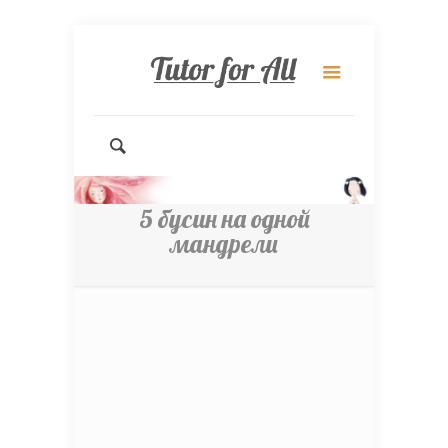
5 бусин на одной
мандрели