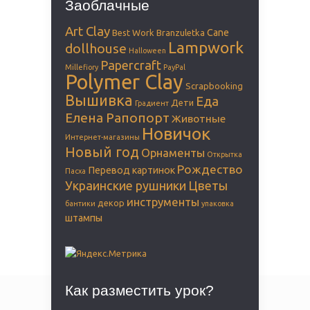
Заоблачные
Art Clay
Cane
Best Work
Branzuletka
Lampwork
dollhouse
Halloween
Papercraft
Millefiory
PayPal
Polymer Clay
Scrapbooking
Вышивка
Еда
Дети
Градиент
Елена Рапопорт
Животные
Новичок
Интернет-магазины
Новый год
Орнаменты
Открытка
Рождество
Перевод картинок
Пасха
Украинские рушники
Цветы
инструменты
декор
бантики
упаковка
штампы
Как разместить урок?