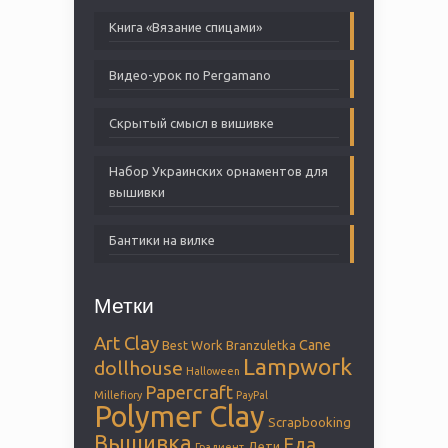
Книга «Вязание спицами»
Видео-урок по Pergamano
Скрытый смысл в вишивке
Набор Украинских орнаментов для
вышивки
Бантики на вилке
Метки
Art Clay
Cane
Best Work
Branzuletka
Lampwork
dollhouse
Halloween
Papercraft
Millefiory
PayPal
Polymer Clay
Scrapbooking
Вышивка
Еда
Дети
Градиент