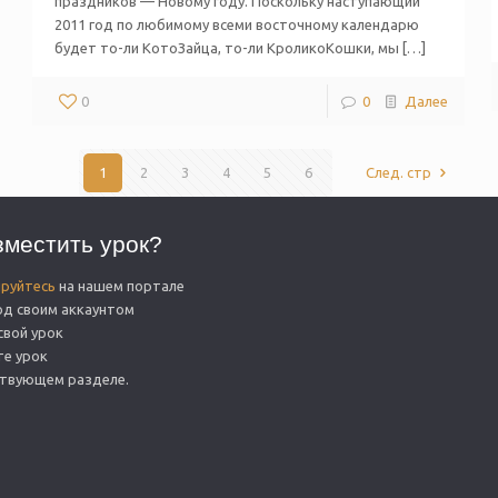
праздников — Новому году. Поскольку наступающий
2011 год по любимому всеми восточному календарю
будет то-ли КотоЗайца, то-ли КроликоКошки, мы […]
0
0
Далее
1
2
3
4
5
6
След. стр
зместить урок?
ируйтесь
на нашем портале
од своим аккаунтом
свой урок
те урок
ствующем разделе.