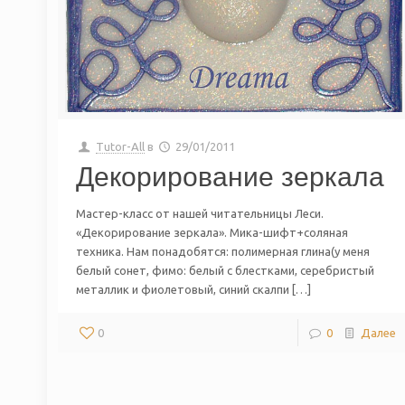
Tutor-All
в
29/01/2011
Декорирование зеркала
Мастер-класс от нашей читательницы Леси.
«Декорирование зеркала». Мика-шифт+соляная
техника. Нам понадобятся: полимерная глина(у меня
белый сонет, фимо: белый с блестками, серебристый
металлик и фиолетовый, синий скалпи […]
0
0
Далее