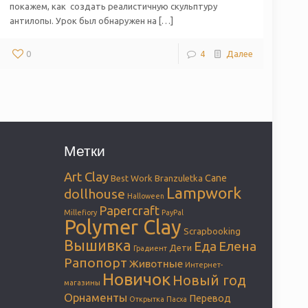
покажем, как создать реалистичную скульптуру
антилопы. Урок был обнаружен на […]
0
4
Далее
Метки
Art Clay
Cane
Best Work
Branzuletka
Lampwork
dollhouse
Halloween
Papercraft
Millefiory
PayPal
Polymer Clay
Scrapbooking
Вышивка
Елена
Еда
Дети
Градиент
Рапопорт
Животные
Интернет-
Новичок
Новый год
магазины
Орнаменты
Перевод
Открытка
Пасха