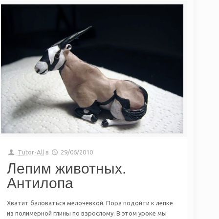
Tutor-All
в
29/06/2010
Лепим животных.
Антилопа
Хватит баловаться мелочевкой. Пора подойти к лепке
из полимерной глины по взрослому. В этом уроке мы