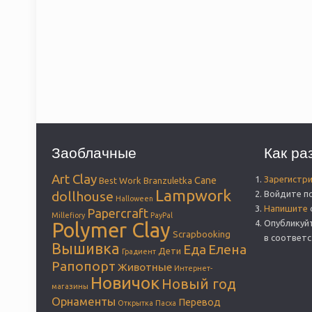
Заоблачные
Как ра
Art Clay
Зарегистр
Cane
Best Work
Branzuletka
Lampwork
dollhouse
Войдите п
Halloween
Напишите
Papercraft
Millefiory
PayPal
Опубликуй
Polymer Clay
Scrapbooking
в соответ
Вышивка
Елена
Еда
Дети
Градиент
Рапопорт
Животные
Интернет-
Новичок
Новый год
магазины
Орнаменты
Перевод
Открытка
Пасха