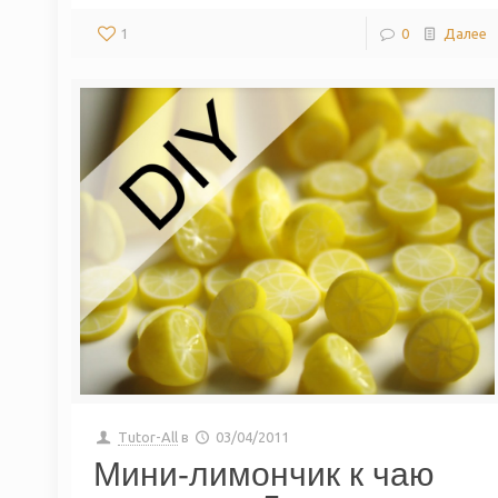
1
0
Далее
Tutor-All
в
03/04/2011
Мини-лимончик к чаю