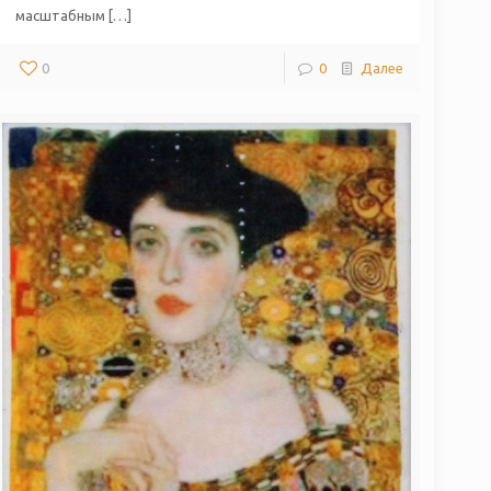
масштабным […]
0
0
Далее