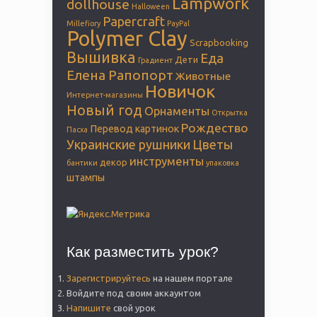
Lampwork
dollhouse
Halloween
Papercraft
Millefiory
PayPal
Polymer Clay
Scrapbooking
Вышивка
Еда
Дети
Градиент
Елена Рапопорт
Животные
Новичок
Интернет-магазины
Новый год
Орнаменты
Открытка
Рождество
Перевод картинок
Пасха
Украинские рушники
Цветы
инструменты
декор
бантики
упаковка
штампы
Как разместить урок?
Зарегистрируйтесь
на нашем портале
Войдите под своим аккаунтом
Напишите
свой урок