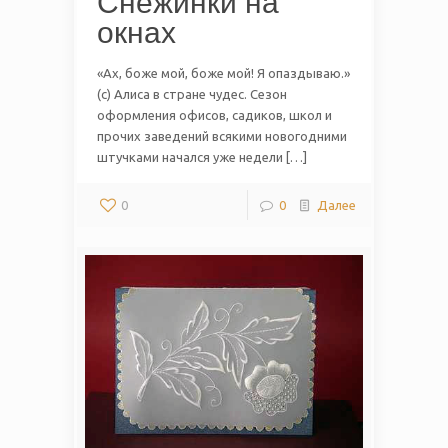
Снежинки на
окнах
«Ах, боже мой, боже мой! Я опаздываю.»
(с) Алиса в стране чудес. Сезон
оформления офисов, садиков, школ и
прочих заведений всякими новогодними
штучками начался уже недели […]
0
0
Далее