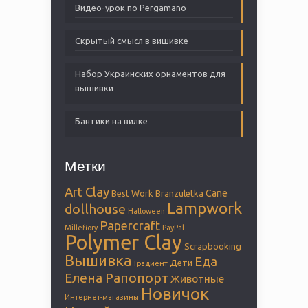
Видео-урок по Pergamano
Скрытый смысл в вишивке
Набор Украинских орнаментов для
вышивки
Бантики на вилке
Метки
Art Clay
Cane
Best Work
Branzuletka
Lampwork
dollhouse
Halloween
Papercraft
Millefiory
PayPal
Polymer Clay
Scrapbooking
Вышивка
Еда
Дети
Градиент
Елена Рапопорт
Животные
Новичок
Интернет-магазины