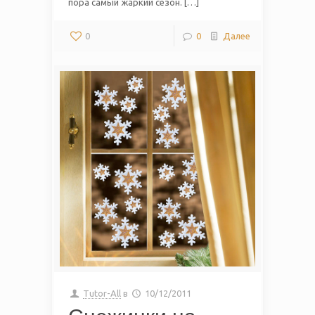
пора самый жаркий сезон. […]
0
0
Далее
Tutor-All
в
10/12/2011