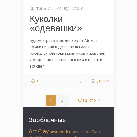
Tutor-All
в
15/11/2010
Куколки
«одевашки»
Будем играть в модельеров. Может
помните, как в детстве искали в
журналах фигурки мальчиков и девочек
и отдельно платьишки к ним и шляпки
всякие?
0
0
Далее
1
2
След. стр
Заоблачные
Art Clay
Cane
Best Work
Branzuletka