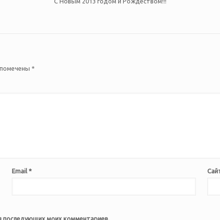
С Новым 2013 годом и Рождеством!!!
 помечены
*
Email
*
Сай
для последующих моих комментариев.