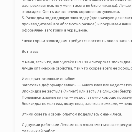
растрескиваться, но у меня такого не было никогда). Лучш
эпоксидки. Опять же все очень хорошо просушиваем.
5. Разводим подходящую эпоксидку (прозрачную: для пласти
производителей все абсолютно разное!) и покрываем наши 
оформляем заготовки в украшение.
*некоторым эпоксидкам требуется постоять около часа, чт
Вот и все.
У меня, если что, лак Synteko PRO 90 и питерская эпоксидка
лучше оптические свойства, так что скорее всего ее хорош
И еще раз-основные ошибки:
Заготовка деформировалась, — много клея или недостаточн
Эпоксидка не застыла (липнет) или застыла слишком быстр
Появились жирные пятна, — недостаточно хорошо пролачи
Эпоксидка пожелтела, помутнела, застыла комками, — неп
Этими совета и своим опытом поделилась с нами Леся.
С другими работами Леси можно ознакомиться на ее ресурс
Удачных ей работ.