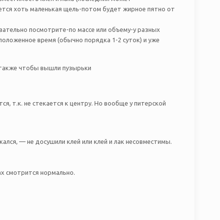
анется хоть маленькая щель-потом будет жирное пятно от
бязательно посмотрите-по массе или объему-у разных
положенное время (обычно порядка 1-2 суток) и уже
а также чтобы вышли пузырьки
тся, т.к. не стекается к центру. Но вообще у питерской
лся, — не досушили клей или клей и лак несовместимы.
ах смотрится нормально.