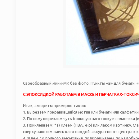
Своеобразный мини-МК без фото. Пункты «а»-для бумаги, 
С ЭПОКСИДКОЙ РАБОТАЕМ В МАСКЕ И ПЕРЧАТКАХ-ТОКСИЧН
Итак, алгоритм примерно таков:
1. Вырезаем понравившийся мотив или бумаги или салфетки
2. По нему вырезаем чуть большую заготовку из пластики (
3. Приклеиваем: *а) Клеем (ПВА, н-р) или лаком картинку,
сверху наносим смесь клея с водой, аккуратно от центра к
4. Ждем до полного высыхания, подкрашиваем, по надобнос