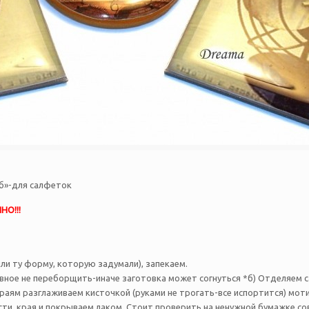
«б»-для салфеток
О!!!
или ту форму, которую задумали), запекаем.
 главное не переборщить-иначе заготовка может согнуться *б) Отделяем 
 краям разглаживаем кисточкой (руками не трогать-все испортится) моти
ти, края и покрываем лаком. Стоит проверить на ненужной бумажке со