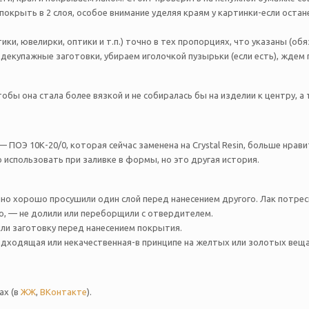
е покрыть в 2 слоя, особое внимание уделяя краям у картинки-если ост
ки, ювелирки, оптики и т.п.) точно в тех пропорциях, что указаны (о
декупажные заготовки, убираем иголочкой пузырьки (если есть), ждем 
обы она стала более вязкой и не собиралась бы на изделии к центру, 
 — ПОЭ 10К-20/0, которая сейчас заменена на Crystal Resin, больше нрави
о использовать при заливке в формы, но это другая история.
о хорошо просушили один слой перед нанесением другого. Лак потреска
о, — не долили или переборщили с отвердителем.
ли заготовку перед нанесением покрытия.
одходящая или некачественная-в принципе на желтых или золотых вещ
ах (в
ЖЖ
,
ВКонтакте
).