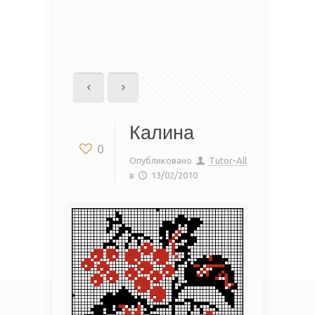
Калина
0
Опубликовано
Tutor-All
в
13/02/2010