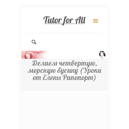
Делаем четвертую,
морскую бусину (Уроки
от Елены Рапопорт)